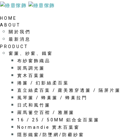
HOME
ABOUT
© 2025 綠意傢飾 ALL RIGHTS RESERVED.
DESIGNED BY 瑪卡
關於我們
鎷網路行銷公司.
最新消息
PRODUCT
窗簾、紗窗、鐵窗
布紗窗飾織品
斑馬調光簾
實木百葉簾
捲簾 / 幻影絲柔百葉
直立絲柔百葉 / 蘿美雅穿透簾 / 隔屏片簾
風琴簾 / 蜂巢簾 / 蜂巢拉門
日式和風竹簾
羅馬簍空百褶 / 雅層簾
16 / 25 / 50MM 鋁合金百葉簾
Normandie 實木百葉窗
隱形鐵窗/防墜網/防霾紗窗