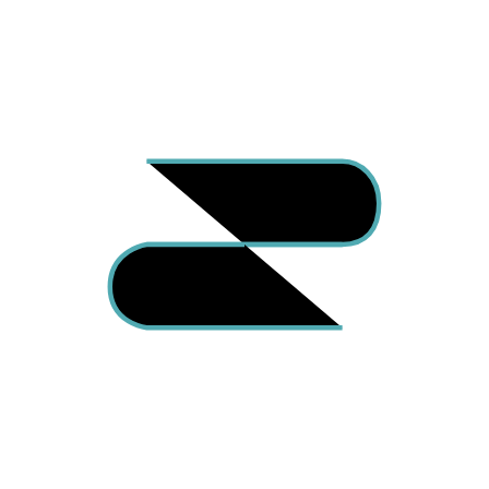
隱私權政策
服務條款
隱私權政策
總公司
公司電話：
02-2204-0178
傳真：
02-2204-0179
手機：
0916-580622
242065 新北市新莊區新崑路115號8樓
evergreen.c613@gmail.com